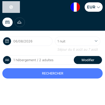
EUR
Séjour du
6 août
au
7 août
1 hébergement / 2 adultes
Modifier