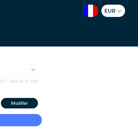
EUR
 du
7 août
au
8 août
Modifier