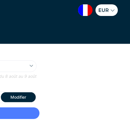
EUR
 du
8 août
au
9 août
Modifier