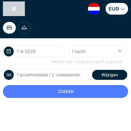
EUR
Verblijf van
7 augustus
op
8 augustus
1 accommodatie / 2 volwassenen
Wijzigen