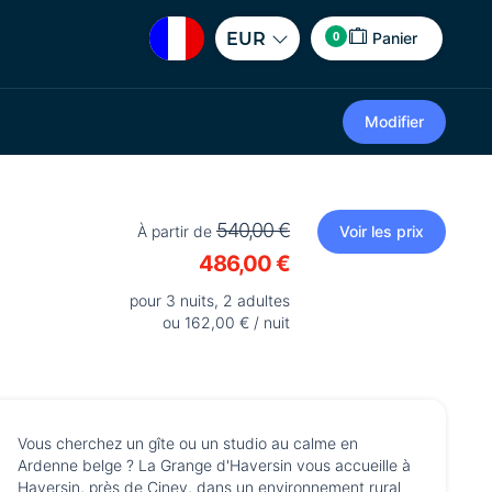
0
EUR
Panier
Modifier
540,00 €
À partir de
Voir les prix
486,00 €
pour 3 nuits, 2 adultes
ou 162,00 € / nuit
Vous cherchez un gîte ou un studio au calme en
Ardenne belge ? La Grange d'Haversin vous accueille à
Haversin, près de Ciney, dans un environnement rural