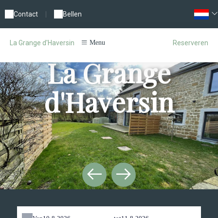
Contact
|
Bellen
Reserveren
La Grange d'Haversin
Menu
La Grange
d'Haversin