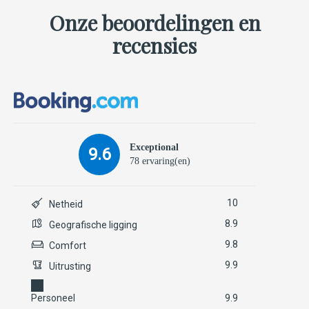
Onze beoordelingen en
recensies
Exceptional
9.6
78 ervaring(en)
10
Netheid
8.9
Geografische ligging
9.8
Comfort
9.9
Uitrusting
Personeel
9.9