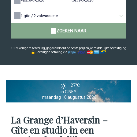
Van
tot
1
gîte /
2
volwassene
ZOEKEN NAAR
100% veilige reservering, gegarandeerd de beste prijzen, onmiddellijke bevestiging
Beveiligde betaling via
27°C
in CINEY
maandag 10 augustus 2026
La Grange d’Haversin –
Gîte en studio in een