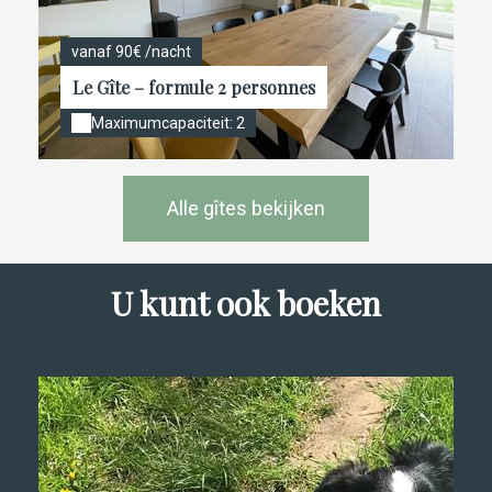
vanaf 90€ /nacht
Le Gîte – formule 2 personnes
Maximumcapaciteit: 2
Alle gîtes bekijken
U kunt ook boeken