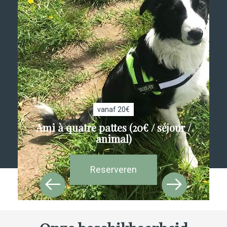
vanaf 20€
Ami à quatre pattes (20€ / séjour /
animal)
Reserveren