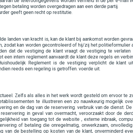
aarvan de telefoongegevens worden vermeld in de per e-mail v
 tegen betaling worden overgedragen aan een derde partij.
rder geeft geen recht op restitutie.
 landen van kracht is, kan de klant bij aankomst worden gevraag
 zodat kan worden gecontroleerd of hij/zij het politieformulier al
en dat de vestiging de klant vraagt de vestiging te verlate
et een intern reglement aanvaardt de klant deze regels en verbind
uishoudelijk Reglement is de vestiging verplicht de klant ui
ien reeds een regeling is getroffen. voerde uit.
actueel. Zelfs als alles in het werk wordt gesteld om ervoor te z
ablissementen te illustreren een zo nauwkeurig mogelijk ove
rvering en de dag van de reservering. verbruik van de dienst. D
 reservering in geval van overmacht, veroorzaakt door de derde
lijkheid van toegang tot de website , externe inbraak, compute
ervering of betaling die onregelmatig, onwerkzaam, onvolledig
g van de bestelling op kosten van de klant, onverminderd event