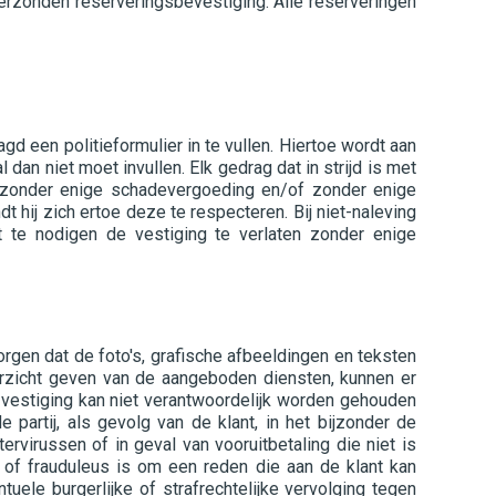
erzonden reserveringsbevestiging. Alle reserveringen
d een politieformulier in te vullen. Hiertoe wordt aan
 dan niet moet invullen. Elk gedrag dat in strijd is met
n zonder enige schadevergoeding en/of zonder enige
t hij zich ertoe deze te respecteren. Bij niet-naleving
t te nodigen de vestiging te verlaten zonder enige
orgen dat de foto's, grafische afbeeldingen en teksten
rzicht geven van de aangeboden diensten, kunnen er
e vestiging kan niet verantwoordelijk worden gehouden
 partij, als gevolg van de klant, in het bijzonder de
rvirussen of in geval van vooruitbetaling die niet is
 of frauduleus is om een reden die aan de klant kan
uele burgerlijke of strafrechtelijke vervolging tegen