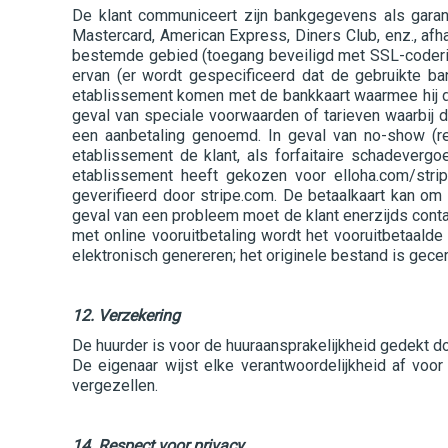
De klant communiceert zijn bankgegevens als garanti
Mastercard, American Express, Diners Club, enz., afh
bestemde gebied (toegang beveiligd met SSL-coderin
ervan (er wordt gespecificeerd dat de gebruikte ba
etablissement komen met de bankkaart waarmee hij de 
geval van speciale voorwaarden of tarieven waarbij 
een aanbetaling genoemd. In geval van no-show (re
etablissement de klant, als forfaitaire schadeverg
etablissement heeft gekozen voor elloha.com/strip
geverifieerd door stripe.com. De betaalkaart kan om 
geval van een probleem moet de klant enerzijds conta
met online vooruitbetaling wordt het vooruitbetaald
elektronisch genereren; het originele bestand is gecer
12. Verzekering
De huurder is voor de huuraansprakelijkheid gedekt do
De eigenaar wijst elke verantwoordelijkheid af vo
vergezellen.
14. Respect voor privacy