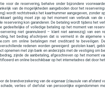
e voor de reservering, behalve onder bijzondere voorwaarden 
ankelijk van de mogelijkheden aangeboden door het reservering
g) wordt rechtstreeks het kaartnummer aangegeven, zonder spa
nkkaart geldig moet zijn op het moment van verbruik van de d
reservering kon garanderen. De betaling wordt tijdens het ver
de gedeeltelijke of volledige betaling op het moment van reser
servering niet geannuleerd – klant niet aanwezig) van een re
oeding, het bedrag afschrijven dat is vermeld in de algemen
e.com om online betalingen met creditcard te beveiligen. D
verschillende redenen worden geweigerd: gestolen kaart, geblo
ct opnemen met zijn bank en anderzijds met de vestiging om beve
e bedrag, zijnde de aanbetaling, afgeschreven op het moment v
tificeerd en online beschikbaar op het internetadres dat door het
or de brandverzekering van de eigenaar (clausule van afstand va
or schade, verlies of diefstal van persoonlijke eigendommen 