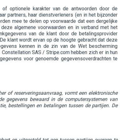
 of optionele karakter van de antwoorden door de
ar partners, haar dienstverleners (en in het bijzonder
erden mee te delen op voorwaarde dat een dergelijke
nder deze algemene voorwaarden en in verband met het
nkgegevens van de klant door de betalingsprovider
 De klant wordt ervan op de hoogte gebracht dat deze
gegevens kennen in de zin van de Wet bescherming
 Constellation SAS / Stripe.com hebben zich er in hun
an gegevens voor genoemde gegevensoverdrachten te
r of reserveringsaanvraag, vormt een elektronische
erde gegevens bewaard in de computersystemen van
, bestellingen en betalingen tussen de partijen. De
ort en uitgesteld tot een tussen partijen overeen te