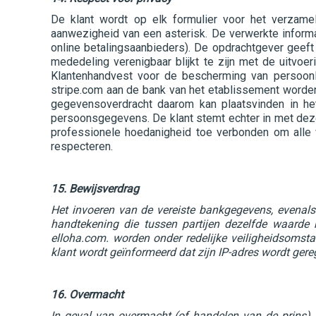
De klant wordt op elk formulier voor het verzam
aanwezigheid van een asterisk. De verwerkte informati
online betalingsaanbieders). De opdrachtgever geef
mededeling verenigbaar blijkt te zijn met de uitvoe
Klantenhandvest voor de bescherming van persoonl
stripe.com aan de bank van het etablissement worden
gegevensoverdracht daarom kan plaatsvinden in h
persoonsgegevens. De klant stemt echter in met deze 
professionele hoedanigheid toe verbonden om alle
respecteren.
15. Bewijsverdrag
Het invoeren van de vereiste bankgegevens, evenal
handtekening die tussen partijen dezelfde waard
elloha.com. worden onder redelijke veiligheidsomst
klant wordt geïnformeerd dat zijn IP-adres wordt ger
16. Overmacht
In geval van overmacht (of handelen van de prins) v