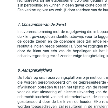
rechtstreeks bij het etablissement worden gedaan, w
zijn persoonlijk en kunnen in geen geval kosteloos of
Een verkorting van uw verblijf door toedoen van de huu
7. Consumptie van de dienst
In overeenstemming met de regelgeving die in bepaalde
de klant gevraagd een identiteitsbewijs voor te leggen,
de goede zeden en de openbare orde zal ertoe leid
restitutie indien reeds betaald is. Voor vestigingen m
door de klant van één van de bepalingen uit het H
schadevergoeding en/of zonder enige terugbetaling ind
8. Aansprakelijkheid
De foto's op ons reserveringsplatform zijn niet contr
die worden gereproduceerd om de gepresenteerde et
afwijkingen optreden tussen het tijdstip van de rese
voor de niet-uitvoering of slechte uitvoering van de
onbeschikbaarheid van het internetnetwerk, de onmoge
geautoriseerd door de bank van de houder. Elke res
worden toegeschreven, zal resulteren in de annulerin