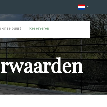
n onze buurt
Reserveren
orwaarden