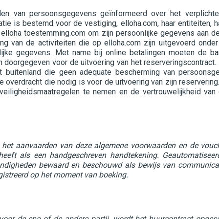
elen van persoonsgegevens geïnformeerd over het verplichte
e is bestemd voor de vestiging, elloha.com, haar entiteiten, ha
t elloha toestemming.com om zijn persoonlijke gegevens aan d
ring van de activiteiten die op elloha.com zijn uitgevoerd o
ijke gegevens. Met name bij online betalingen moeten de ba
 doorgegeven voor de uitvoering van het reserveringscontract.
et buitenland die geen adequate bescherming van persoons
overdracht die nodig is voor de uitvoering van zijn reservering.
 veiligheidsmaatregelen te nemen en de vertrouwelijkheid v
s het aanvaarden van deze algemene voorwaarden en de vouche
e heeft als een handgeschreven handtekening. Geautomatise
andigheden bewaard en beschouwd als bewijs van communicatie
egistreerd op het moment van boeking.
oor de ene of de andere partij, wordt het huurcontract opgesch