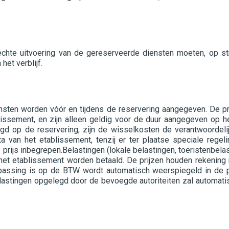
lechte uitvoering van de gereserveerde diensten moeten, op str
et verblijf.
ensten worden vóór en tijdens de reservering aangegeven. De p
blissement, en zijn alleen geldig voor de duur aangegeven op 
gd op de reservering, zijn de wisselkosten de verantwoordelij
a van het etablissement, tenzij er ter plaatse speciale regel
e prijs inbegrepen.Belastingen (lokale belastingen, toeristenbel
n het etablissement worden betaald. De prijzen houden rekenin
toepassing is op de BTW wordt automatisch weerspiegeld in de p
belastingen opgelegd door de bevoegde autoriteiten zal automat