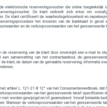
e elektronische reserveringsvoucher die online toegankelijk i
erveringsvoucher. De klant verbindt zich ertoe om voora
n. De klant certificeert de waarheidsgetrouwheid en nauwkeuri
rveringsprocedure het invoeren van de bankkaart in geval van
rwaarden en de verkoopvoorwaarden van het gereserveerde tarie
de reservering van de klant door onverwijld een e-mail te stu
il een samenvatting van het contractaanbod, de gereserveerd
r de klant, de datum van de gemaakte reservering, informatie ov
indienen.
et artikel L. 121-21-8 12° van het Consumentenwetboek, dat hi
rkoopvoorwaarden van het gereserveerde tarief specificeren d
n niet worden gewijzigd en/of geannuleerd. Vooraf betaalde bedra
en. Wanneer de verkoopvoorwaarden van het gereserveerde tarie