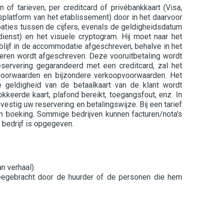
of tarieven, per creditcard of privébankkaart (Visa,
splatform van het etablissement) door in het daarvoor
ties tussen de cijfers, evenals de geldigheidsdatum
ienst) en het visuele cryptogram. Hij moet naar het
blijf in de accommodatie afgeschreven, behalve in het
veren wordt afgeschreven. Deze vooruitbetaling wordt
servering gegarandeerd met een creditcard, zal het
e voorwaarden en bijzondere verkoopvoorwaarden. Het
e geldigheid van de betaalkaart van de klant wordt
kkeerde kaart, plafond bereikt, toegangsfout, enz. In
stig uw reservering en betalingswijze. Bij een tarief
an boeking. Sommige bedrijven kunnen facturen/nota's
 bedrijf is opgegeven.
n verhaal).
meegebracht door de huurder of de personen die hem