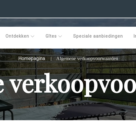
Ontdekken
Gîtes
Speciale aanbiedingen
I
Homepagina
Algemene verkoopvoorwaarden
 verkoopvo