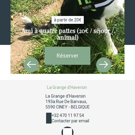
à partir de 20€
Ami à quatre pattes (20€ / séjour /
animal)
Réserver
La Grange d'Haversin
La Grange d'Haversin
193a Rue De Barvaux,
5590 CINEY - BELGIQUE
+32 470 11 97 54
Contacter par email