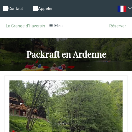
Contact
|
Appeler
Réserver
La Grange d'Haversin
Menu
Packraft en Ardenne