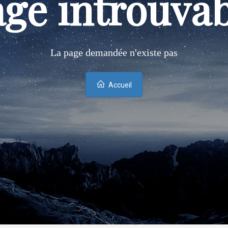
ge introuva
La page demandée n'existe pas
Accueil